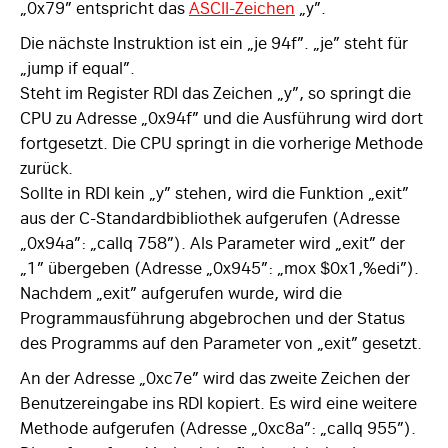
„0x79” entspricht das
ASCII-Zeichen
„y”.
Die nächste Instruktion ist ein „je 94f”. „je” steht für
„jump if equal”.
Steht im Register RDI das Zeichen „y”, so springt die
CPU zu Adresse „0x94f” und die Ausführung wird dort
fortgesetzt. Die CPU springt in die vorherige Methode
zurück.
Sollte in RDI kein „y” stehen, wird die Funktion „exit”
aus der C-Standardbibliothek aufgerufen (Adresse
„0x94a”: „callq 758”). Als Parameter wird „exit” der
„1” übergeben (Adresse „0x945”: „mox $0x1,%edi”).
Nachdem „exit” aufgerufen wurde, wird die
Programmausführung abgebrochen und der Status
des Programms auf den Parameter von „exit” gesetzt.
An der Adresse „0xc7e” wird das zweite Zeichen der
Benutzereingabe ins RDI kopiert. Es wird eine weitere
Methode aufgerufen (Adresse „0xc8a”: „callq 955”).