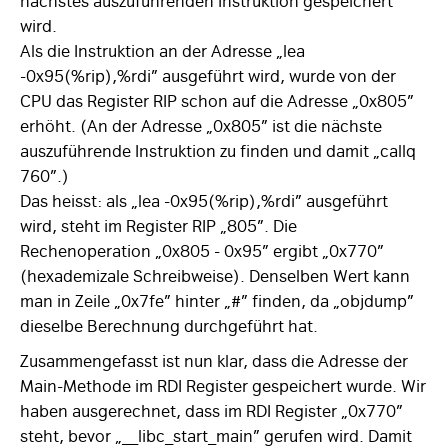
nächstes auszuführenden Instruktion gespeichert
wird.
Als die Instruktion an der Adresse „lea
-0x95(%rip),%rdi” ausgeführt wird, wurde von der
CPU das Register RIP schon auf die Adresse „0x805”
erhöht. (An der Adresse „0x805” ist die nächste
auszuführende Instruktion zu finden und damit „callq
760”.)
Das heisst: als „lea -0x95(%rip),%rdi” ausgeführt
wird, steht im Register RIP „805”. Die
Rechenoperation „0x805 - 0x95” ergibt „0x770”
(hexademizale Schreibweise). Denselben Wert kann
man in Zeile „0x7fe” hinter „#” finden, da „objdump”
dieselbe Berechnung durchgeführt hat.
Zusammengefasst ist nun klar, dass die Adresse der
Main-Methode im RDI Register gespeichert wurde. Wir
haben ausgerechnet, dass im RDI Register „0x770”
steht, bevor „__libc_start_main” gerufen wird. Damit